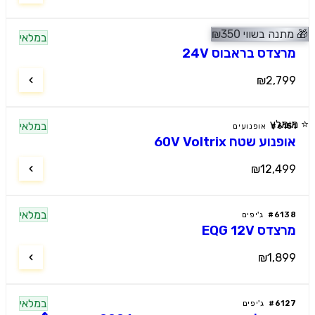
🎁
מתנה בשווי
350
₪
במלאי
ג'יפים
מרצדס בראבוס 24V
₪2,799
⭐ מומלץ
במלאי
6151
#
אופנועים
אופנוע שטח 60V Voltrix
₪12,499
במלאי
6138
#
ג'יפים
מרצדס EQG 12V
₪1,899
במלאי
6127
#
ג'יפים