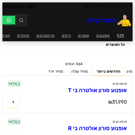
053-300-7881
🚗 רכבי ילדים חשמליים פרמיום
מוטור קידס
RZR
אופנועים
אופניים
ג'יפים
טרקטורונים
מיוחדים
קורקינ
/
בית
כל המוצרים
כל המוצרים
364
דגמים
מיון:
החדשים ביותר
מחיר עולה
מחיר יורד
במלאי
אופנועים
אופנוע סורון אולטרה בי T
₪31,990
במלאי
אופנועים
אופנוע סורון אולטרה בי R