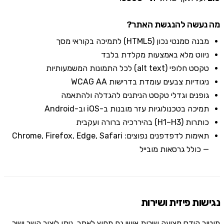
מה נעשה להנגשת האתר?
מבנה סמנטי נכון (HTML5) לתמיכה בקוראי מסך
ניווט מלא באמצעות מקלדת בלבד
טקסט חלופי (alt text) לכל התמונות המשמעותיות
ניגודיות צבעים עומדת בדרישות WCAG AA
גופנים וגדלי טקסט הניתנים להגדלה ולהתאמה
תמיכה בטכנולוגיות עזר מובנות ב-iOS וב-Android
כותרות (H1–H3) בהיררכיה ברורה ועקבית
תאימות לדפדפנים נפוצים: Chrome, Firefox, Edge, Safari
— כולל גרסאות מובייל
נגישות פיזית ושירות
מוטור קידס מציעה שירות אישי גם מחוץ לאתר. ניתן ליצור קשר ישיר