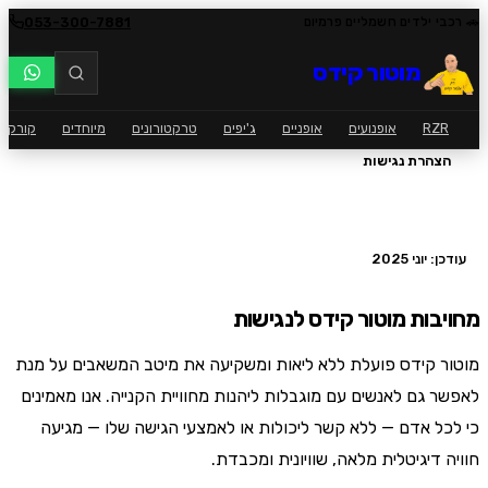
053-300-7881
🚗 רכבי ילדים חשמליים פרמיום
מוטור קידס
RZR
אופנועים
אופניים
ג'יפים
טרקטורונים
מיוחדים
קורקינ
/
בית
הצהרת נגישות
הצהרת
נגישות
עודכן: יוני 2025
מחויבות מוטור קידס לנגישות
מוטור קידס פועלת ללא ליאות ומשקיעה את מיטב המשאבים על מנת
לאפשר גם לאנשים עם מוגבלות ליהנות מחוויית הקנייה. אנו מאמינים
כי לכל אדם — ללא קשר ליכולות או לאמצעי הגישה שלו — מגיעה
חוויה דיגיטלית מלאה, שוויונית ומכבדת.