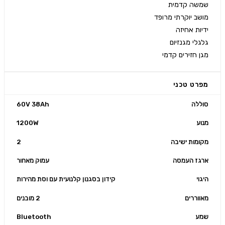
ן חזירים קדמי
פרט טכני
ללה
60V 38Ah
וע
1200W
ומות ישיבה
2
רגז העמסה
עמוק מאחור
גוי
קידון בסגנון קלנועית עם וסת מהירות
ווררים
2 מובנים
מע
Bluetooth