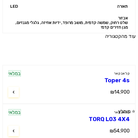
אורה
LED
זור
ט רחוק, שמשה קדמית, מושב מרופד, ידיות אחיזה, גלגלי מגנזיום,
ן חזירים קדמי
הקטגוריה
ים נוספים
במלאי
אבקאר
Toper 
₪14,9
מלץ
במלאי
אבקאר
TORQ L03 4
₪54,9