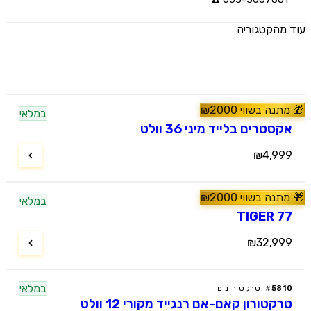
הקטגוריה
ים נוספים
נה בשווי
2000
₪
במלאי
60
#
טרקטורונים
טרים בלייד מיני 36 וולט
₪4,9
נה בשווי
2000
₪
מלץ
במלאי
60
#
טרקטורונים
TIGER 
₪32,9
במלאי
58
#
טרקטורונים
קטורון קאם-אם רנגייד מקורי 12 וולט