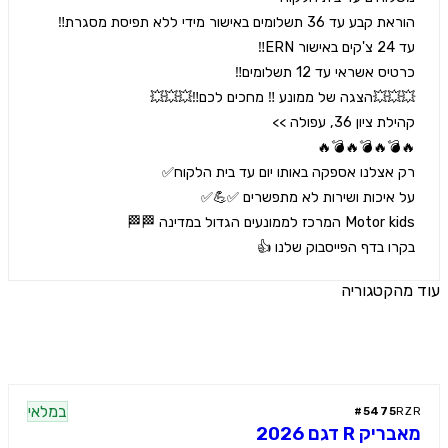
רו בדף הפייסבוק שלנו 👍
הקטגוריה
ים נוספים
במלאי
#
5475
R
יק R דגם 2026