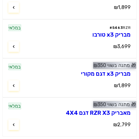
₪1,8
במלאי
#
5463
R
ק x3 טורבו
₪3,6
נה בשווי
350
₪
במלאי
#
4685
R
 x3 דגם מקורי
₪1,8
נה בשווי
350
₪
במלאי
#
2889
R
ק RZR X3 דגם 4X4
₪2,7