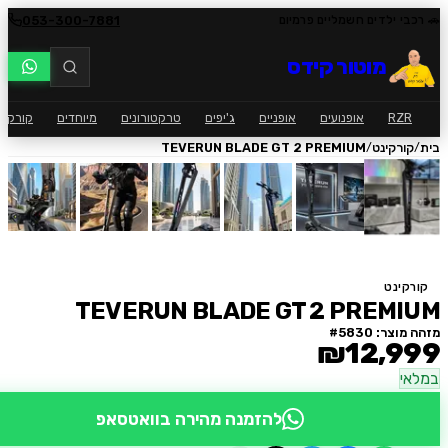
053-300-7881
י ילדים חשמליים פרמיום
מוטור קידס
RZ
אופנועים
אופניים
ג'יפים
טרקטורונים
מיוחדים
קורקינט
ק
/
ורקינט
TEVERUN BLADE GT 2 PREMIUM
ינט
TEVERUN BLADE GT 2 PREM
וצר: #
5830
₪12,9
י
להזמנה מהירה בוואטסאפ