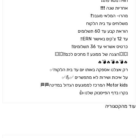
רו בדף הפייסבוק שלנו 👍
הקטגוריה
ים נוספים