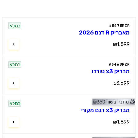
במלאי
#
5475
R
יק R דגם 2026
₪1,8
במלאי
#
5463
R
ק x3 טורבו
₪3,6
נה בשווי
350
₪
במלאי
#
4685
R
 x3 דגם מקורי
₪1,8