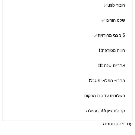
לת ציון 36 , עפולה
הקטגוריה
ים נוספים