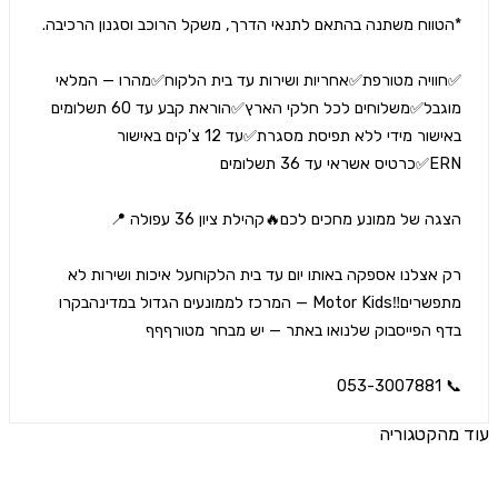
✅️חוויה מטורפת✅️אחריות ושירות עד בית הלקוח✅️מהרו — המלאי 
מוגבל✅️משלוחים לכל חלקי הארץ✅️הוראת קבע עד 60 תשלומים 
באישור מידי ללא תפיסת מסגרת✅️עד 12 צ'קים באישור 
רק אצלנו אספקה באותו יום עד בית הלקוחעל איכות ושירות לא 
מתפשרים‼️Motor Kids — המרכז לממונעים הגדול במדינהבקרו 
📞 053-3
הקטגוריה
ים נוספים