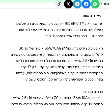
יאור המוצר
🔥 תכירו את RIDER CITY – האופניים המתקפלים המושלמים 
לעיר!עיצוב ארגונומי, נוחות מקסימלית וטווח אידיאלי לנסיעות 
האופניים מצוידים ב־✅ סוללת 36V/10Ah – טווח של עד 30 
ק״מ*✅ מושב וכידון מתכווננים – התאמה אישית מושלמת✅ צמיגים 
רחבים 16×2.5 אינץ׳ – יציבות ונוחות בכל דרך✅ מערכת בלימה 
משולבת: מכני + הידראולי קדמי✅ משקל קל – רק 19 ק״ג – 
מתקפלות במהירות וקלות לאחסוןמתאימים לסטודנטים, עובדים 
• סוללה: 36V/10Ah• טווח: עד 30 ק״מ*• צמיגים: 16×2.5 אינץ׳• 