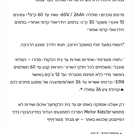
פרטים טכניים:• סוללה: 60V / 26Ah• טווח: עד 60 ק״מ*• צמיגים: 
10 אינץ׳• משקל: 30 ק״ג• בלמים: הידראולי קדמי ואחורי• בולמים: 
✅️חוויה מטורפת✅️אחריות ושירות עד בית הלקוח✅️מהרו — המלאי 
מוגבל✅️משלוחים לכל חלקי הארץ✅️הוראת קבע עד 60 תשלומים 
באישור מידי ללא תפיסת מסגרת✅️עד 12 צ'קים באישור 
ERN✅️כרטיס אשראי עד 36 תשלומיםהצגה של ממונע מחכים לכם
רק אצלנו אספקה באותו יום עד בית הלקוחעל איכות ושירות לא 
מתפשרים‼️Motor Kids המרכז לממונעים הגדול במדינהבקרו בדף 