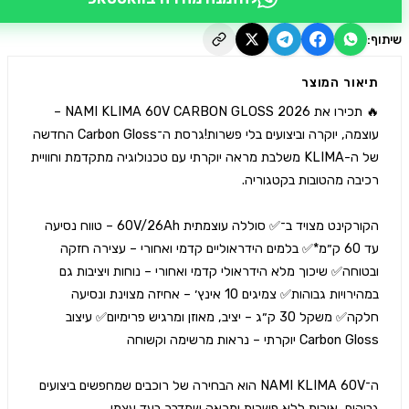
יאור המוצר
🔥 תכירו את NAMI KLIMA 60V CARBON GLOSS 2026 – 
עוצמה, יוקרה וביצועים בלי פשרות!גרסת ה־Carbon Gloss החדשה 
של ה-KLIMA משלבת מראה יוקרתי עם טכנולוגיה מתקדמת וחוויית 
הקורקינט מצויד ב־✅ סוללה עוצמתית 60V/26Ah – טווח נסיעה 
עד 60 ק״מ*✅ בלמים הידראוליים קדמי ואחורי – עצירה חזקה 
ובטוחה✅ שיכוך מלא הידראולי קדמי ואחורי – נוחות ויציבות גם 
במהירויות גבוהות✅ צמיגים 10 אינץ׳ – אחיזה מצוינת ונסיעה 
חלקה✅ משקל 30 ק״ג – יציב, מאוזן ומרגיש פרימיום✅ עיצוב 
ה־NAMI KLIMA 60V הוא הבחירה של רוכבים שמחפשים ביצועים 