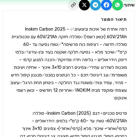
יאור המוצר
רמה אחרת של איכות וביצועים.✅️Inokim Carbon 2025 – 
60V/21Ah (יבואן רשמי)✅️סוללה חזקה 60V/21Ah עם טכנולוגיית 
סוללה חדשה – רציפות כוח מרשימה*✅️טווח נסיעה עד ~60 
ק״מ*✅️שיכוך מלא – נסיעה חלקה ושקטה בעיר ובין-עירוני✅️בלמי 
דיסק הידראוליים – בלימה חדה ומדויקת✅️הכנה למנוע קדמי – 
מוכנות לשדרוג עתידי✅️צמיגים רחבים 10×3 אינץ׳ – אחיזה ויציבות 
משופרות✅️צג דיגיטלי חכם – כל הנתונים במבט✅️מנגנון קיפול חדש 
– מהיר, עמיד ונוח✅️משטח נגד החלקה – ביטחון תחת הרגל✅️עיצוב 
עוצמתי ומוקפד מבית INOKIM✅️אחריות 12 חודשים – יבואן רשמי 
פרטים טכניים:• דגם: Inokim Carbon (2025)• סוללה: 
60V/21Ah• טווח: עד ~60 ק״מ*• בלמים: הידראוליים – 
קדמי/אחורי• שיכוך: מלא (קדמי/אחורי)• צמיגים: 10×3 אינץ׳ 
רחבים• קיפול: מנגנון קיפול חדש• תצוגה: צג דיגיטלי חכם• דק: 