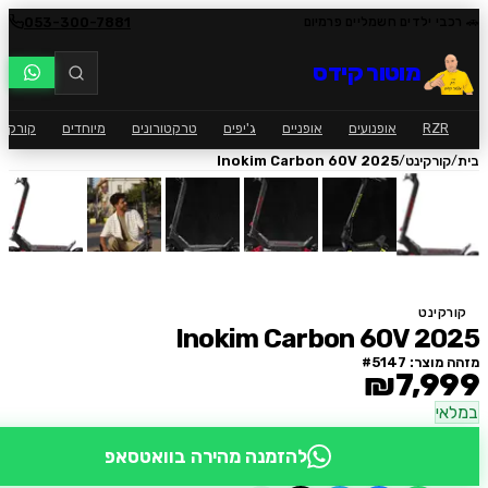
053-300-7881
י ילדים חשמליים פרמיום
מוטור קידס
RZ
אופנועים
אופניים
ג'יפים
טרקטורונים
מיוחדים
קורקינט
ק
/
ורקינט
Inokim Carbon 60V 2025
ינט
Inokim Carbon 60V 2
וצר: #
5147
₪7,9
י
להזמנה מהירה בוואטסאפ