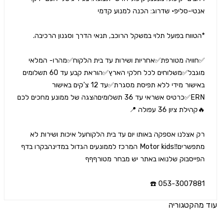
✅️חוויה מטורפת✅️אחריות ושירות עד בית הלקוח✅️מהרו- המלאי 
מוגבל✅️משלוחים לכל חלקי הארץ✅️הוראת קבע עד 60 תשלומים 
באישור מידי ללא תפיסת מסגרת✅️עד 12 צ'קים באישור 
ERN✅️כרטיס אשראי עד 36 תשלומיםהצגה של ממונע מחכים לכם
רק אצלנו אספקה באותו יום עד בית הלקוחעל איכות ושירות לא 
מתפשרים‼️Motor kids המרכז לממונעים הגדול במדינהבקרו בדף 
053-3007881 
הקטגוריה
ים נוספים