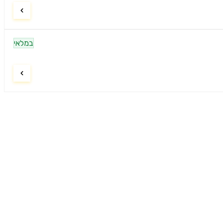
במלאי
ניווט
דף הבית
9:00–21:00
חיפוש מוצרים
9:00–15:00
אודות
סגור
צרו קשר
הצהרת נגישות
מדיניות פרטיות