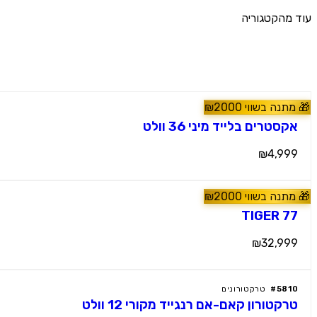
עוד מהקטגוריה
מוצרים נוספים
🎁
מתנה בשווי
2000
₪
6093
#
טרקטורונים
אקסטרים בלייד מיני 36 וולט
₪4,999
🎁
מתנה בשווי
2000
₪
⭐ מומלץ
6058
#
טרקטורונים
TIGER 77
₪32,999
5810
#
טרקטורונים
טרקטורון קאם-אם רנגייד מקורי 12 וולט