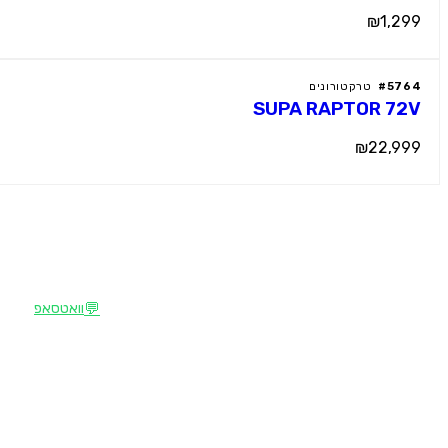
₪1,299
5764
#
טרקטורונים
SUPA RAPTOR 72V
₪22,999
צרו קשר
M
מוטור קידס
💬
וואטסאפ
הבית של רכבי הילדים החשמליים הפרמיום
📍
קהילת ציון 36, עפולה
בישראל. מבחר עצום, מחירים תחרותיים, שירות
אישי.