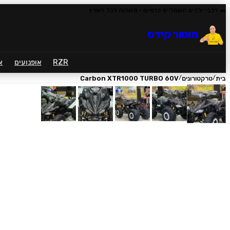
🚗 רכבי ילדים חשמליים פרמיום
· משלוח לכל הארץ
מוטור קידס
RZR
אופנועים
א
/
/
בית
טרקטורונים
Carbon XTR1000 TURBO 60V
1
/
5