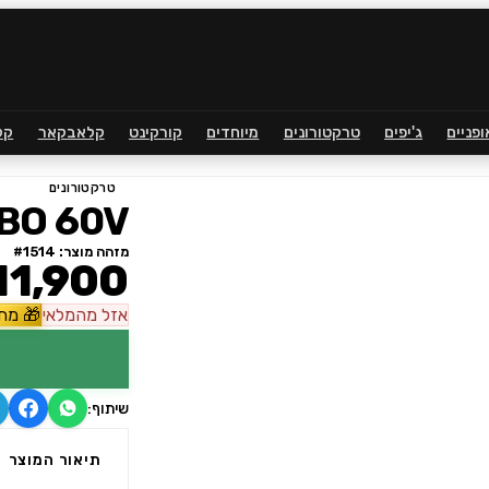
ופניים
ג'יפים
טרקטורונים
מיוחדים
קורקינט
קלאבקאר
קל
טרקטורונים
BO 60V
מזהה מוצר: #
1514
1,900
אזל
מהמלאי
🎁
מתנ
שיתוף:
תיאור המוצר