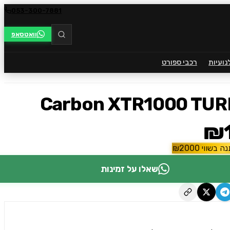
053-300-7881
וואטסאפ
נועיות
רכבי ספורט
Carbon XTR1000 TUR
₪1
ה בשווי
2000
₪
שאלו על זמינות