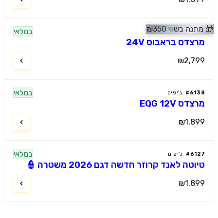
נה בשווי
350
₪
במלאי
פים
צדס בראבוס 24V
₪2,7
במלאי
61
#
ג'יפים
דס EQG 12V
₪1,8
במלאי
61
#
ג'יפים
טה לאנד קרוזר חדשה דגם 2026 משטרה 👮
₪1,8