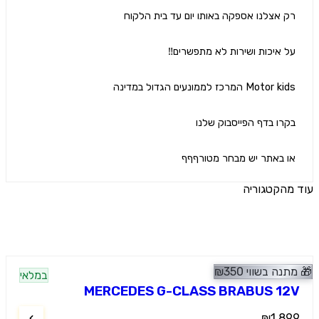
 באתר יש מבחר מטורףףף
הקטגוריה
ים נוספים
נה בשווי
350
₪
מלץ
במלאי
פים
MERCEDES G-CLASS BRABUS 1
₪1,8