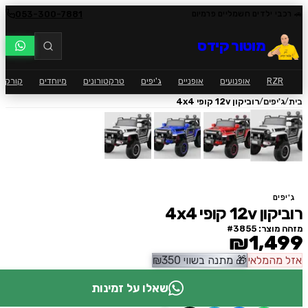
053-300-7881
י ילדים חשמליים פרמיום
מוטור קידס
RZ
אופנועים
אופניים
ג'יפים
טרקטורונים
מיוחדים
קורקינט
ק
/
יפים
רוביקון 12v קופי 4x4
ים
1 קופי 4x4
וצר: #
3855
₪1,4
המלאי
🎁
מתנה בשווי
350
₪
שאלו על זמינות