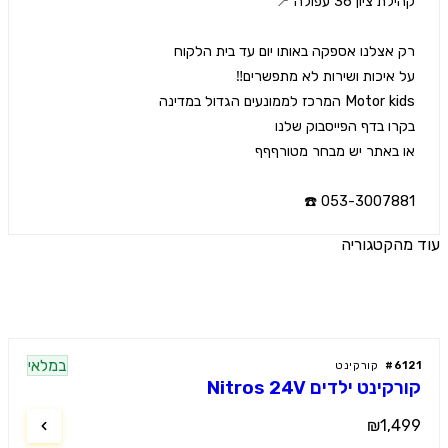
053-3007881 
הקטגוריה
ים נוספים
במלאי
61
#
קורקינט
קינט ילדים Nitros 24V
₪1,4