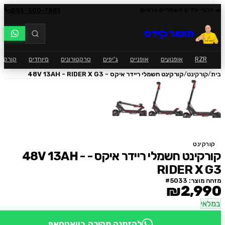
053-300-7881
י ילדים חשמליים פרמיום
מוטור קידס
RZ
אופנועים
אופניים
ג'יפים
טרקטורונים
מיוחדים
קורקינט
ק
/
ורקינט
קורקינט חשמלי ריידר איקס - 48V 13AH - RIDER X G3
ינט
קורקינט חשמלי ריידר איקס - 48V 13AH -
RIDER X
וצר: #
5033
₪2,9
י
להזמנה מהירה בוואטסאפ