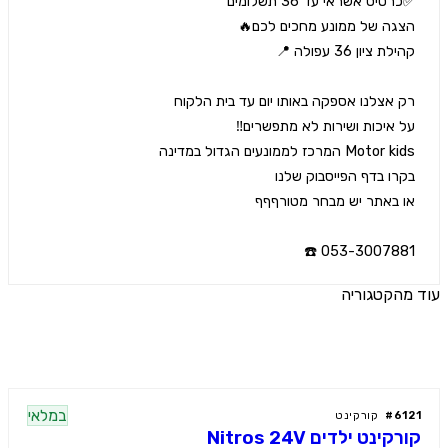
053-3007881 
הקטגוריה
ים נוספים
במלאי
61
#
קורקינט
קינט ילדים Nitros 24V