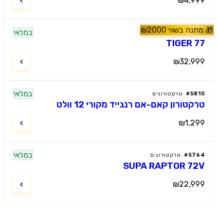
₪4,9
נה בשווי
2000
₪
מלץ
במלאי
60
#
טרקטורונים
TIGER 
₪32,9
במלאי
58
#
טרקטורונים
קטורון קאם-אם רנגייד מקורי 12 וולט
₪1,2
במלאי
57
#
טרקטורונים
SUPA RAPTOR 7
₪22,9