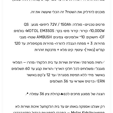
פרטים טכניים:• סוללה: 72V / 150Ah ליתיום• מנוע: QS 
10,000W• קירור: קירור מים• בקר: WOTOL EM350S• בולמים: 
CF• חישוקים: 10״ אלומיניום• צמיגים: AMBUSH שטח• מצבי 
מהירות: 3 + מפתח הגבלה להורה• מהירות מקסימלית: עד 120 
✅️חוויה מטורפת✅️אחריות ושירות עד בית הלקוח✅️מהרו — המלאי 
מוגבל✅️משלוחים לכל חלקי הארץ✅️הוראת קבע עד 60 תשלומים 
באישור מידי ללא תפיסת מסגרת✅️עד 12 צ'קים באישור 
רק אצלנו אספקה באותו יום עד בית הלקוחעל איכות ושירות לא 
מתפשרים‼️Motor Kids — המרכז לממונעים הגדול במדינהבקרו 