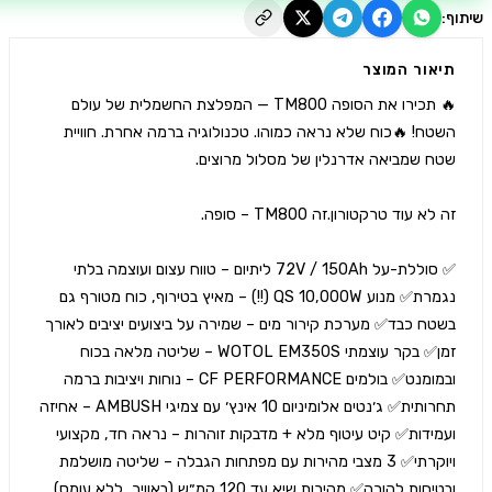
יאור המוצר
🔥 תכירו את הסופה TM800 — המפלצת החשמלית של עולם 
השטח! 🔥כוח שלא נראה כמוהו. טכנולוגיה ברמה אחרת. חוויית 
✅ סוללת-על 72V / 150Ah ליתיום – טווח עצום ועוצמה בלתי 
נגמרת✅ מנוע QS 10,000W (!!) – מאיץ בטירוף, כוח מטורף גם 
בשטח כבד✅ מערכת קירור מים – שמירה על ביצועים יציבים לאורך 
זמן✅ בקר עוצמתי WOTOL EM350S – שליטה מלאה בכוח 
ובמומנט✅ בולמים CF PERFORMANCE – נוחות ויציבות ברמה 
תחרותית✅ ג׳נטים אלומיניום 10 אינץ׳ עם צמיגי AMBUSH – אחיזה 
ועמידות✅ קיט עיטוף מלא + מדבקות זוהרות – נראה חד, מקצועי 
ויוקרתי✅ 3 מצבי מהירות עם מפתחות הגבלה – שליטה מושלמת 