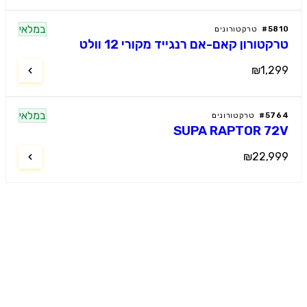
במלאי
58
#
טרקטורונים
קטורון קאם-אם רנגייד מקורי 12 וולט
₪1,2
במלאי
57
#
טרקטורונים
SUPA RAPTOR 7
₪22,9
מוטור קידס
ל רכבי הילדים החשמליים הפרמיום
. מבחר עצום, מחירים תחרותיים, שירות