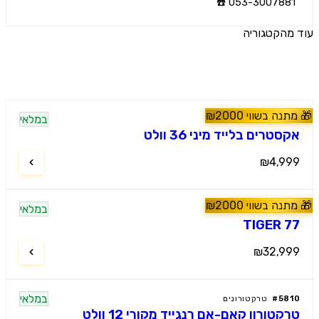
053-3007881 
הקטגוריה
ים נוספים
נה בשווי
2000
₪
במלאי
60
#
טרקטורונים
טרים בלייד מיני 36 וולט
₪4,9
נה בשווי
2000
₪
מלץ
במלאי
60
#
טרקטורונים
TIGER 
₪32,9
במלאי
58
#
טרקטורונים
קטורון קאם-אם רנגייד מקורי 12 וולט