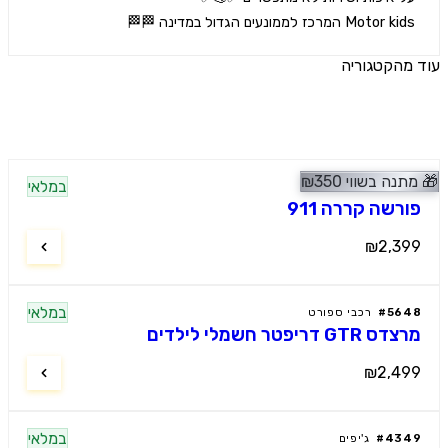
Motor המרכז לממונעים הגדול במדינה 🏁🏁
הקטגוריה
ים נוספים
נה בשווי
350
₪
מלץ
במלאי
י ספורט
רשה קררה 911
₪2,3
במלאי
56
#
רכבי ספורט
GT דריפטר חשמלי לילדים
₪2,4
במלאי
43
#
ג'יפים