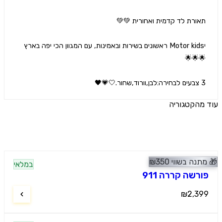
יMotor kids ראשונים בשירות ובאמינות, עם המגוון הכי יפה בארץ 
ר.🤍💗🖤
הקטגוריה
ים נוספים
נה בשווי
350
₪
מלץ
במלאי
י ספורט
רשה קררה 911
₪2,3