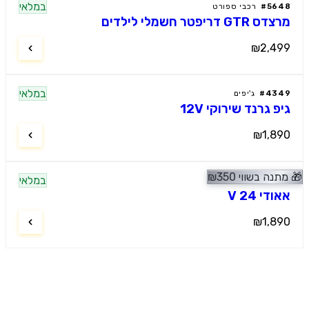
במלאי
56
#
רכבי ספורט
GT דריפטר חשמלי לילדים
₪2,4
במלאי
43
#
ג'יפים
 גרנד שירוקי 12V
₪1,8
נה בשווי
350
₪
במלאי
39
#
רכבי ספורט
די 24 V
₪1,8
מוטור קידס