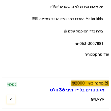
053-3007881 
הקטגוריה
ים נוספים
נה בשווי
2000
₪
במלאי
60
#
טרקטורונים
טרים בלייד מיני 36 וולט
₪4,9