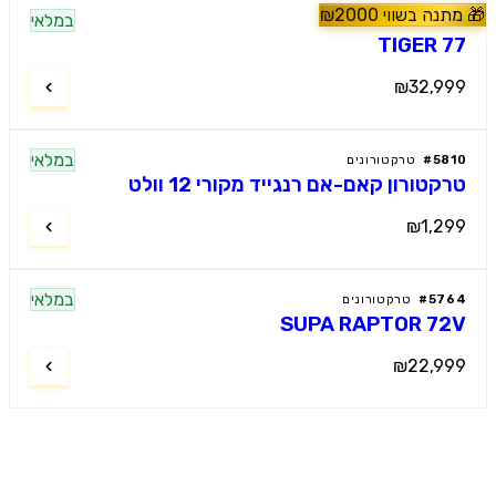
נה בשווי
2000
₪
מלץ
במלאי
60
#
טרקטורונים
TIGER 
₪32,9
במלאי
58
#
טרקטורונים
קטורון קאם-אם רנגייד מקורי 12 וולט
₪1,2
במלאי
57
#
טרקטורונים
SUPA RAPTOR 7
₪22,9