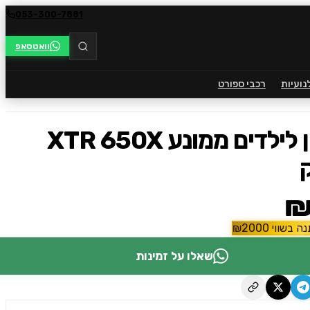
053-300-7881
וואטסאפ
נועיות
רכבי ספורט
טרקטורון לילדים ממונע XTR 650X
₪
ה בשווי
2000
₪
שאלו על זמינות