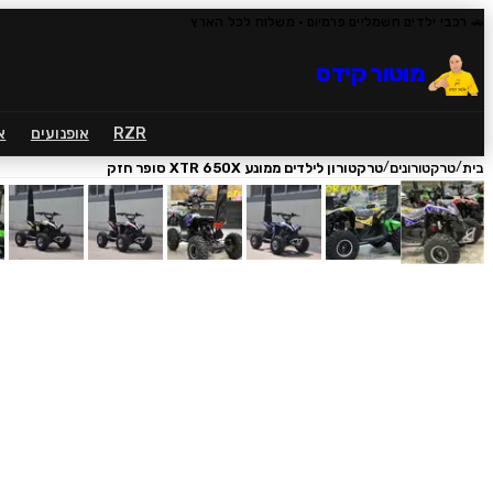
🚗 רכבי ילדים חשמליים פרמיום
· משלוח לכל הארץ
מוטור קידס
RZR
אופנועים
א
/
/
בית
טרקטורונים
טרקטורון לילדים ממונע XTR 650X סופר חזק
1
/
10