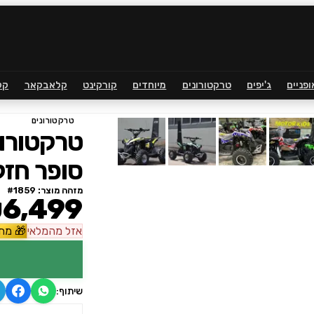
ופניים
ג'יפים
טרקטורונים
מיוחדים
קורקינט
קלאבקאר
קל
טרקטורונים
סופר חזק
מזהה מוצר: #
1859
6,499
אזל
מהמלאי
🎁
מתנ
שיתוף: