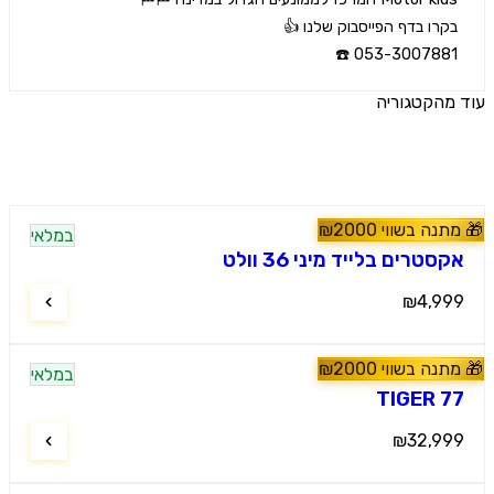
053-3007881 
הקטגוריה
ים נוספים
נה בשווי
2000
₪
במלאי
60
#
טרקטורונים
טרים בלייד מיני 36 וולט
₪4,9
נה בשווי
2000
₪
מלץ
במלאי
60
#
טרקטורונים
TIGER 
₪32,9