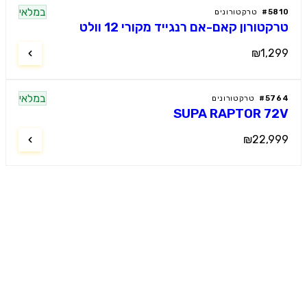
במלאי
58
#
טרקטורונים
קטורון קאם-אם רנגייד מקורי 12 וולט
₪1,2
במלאי
57
#
טרקטורונים
SUPA RAPTOR 7
₪22,9
מוטור קידס
ל רכבי הילדים החשמליים הפרמיום
. מבחר עצום, מחירים תחרותיים, שירות