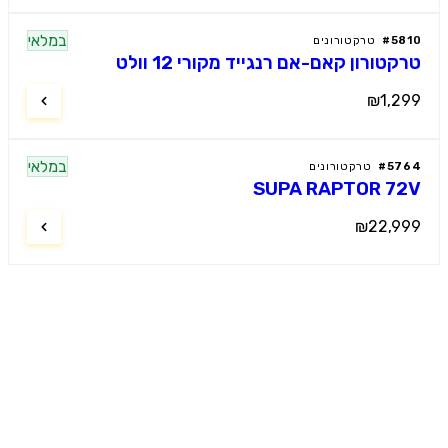
במלאי
58
#
טרקטורונים
קטורון קאם-אם רנגייד מקורי 12 וולט
₪1,2
במלאי
57
#
טרקטורונים
SUPA RAPTOR 7
₪22,9
מוטור קידס
ל רכבי הילדים החשמליים הפרמיום
. מבחר עצום, מחירים תחרותיים, שירות