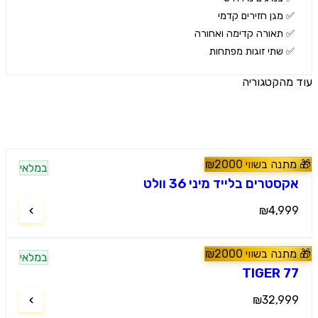
שתי זוגות מפתחות
הקטגוריה
ים נוספים
נה בשווי
2000
₪
במלאי
60
#
טרקטורונים
טרים בלייד מיני 36 וולט
₪4,9
נה בשווי
2000
₪
מלץ
במלאי
60
#
טרקטורונים
TIGER 
₪32,9