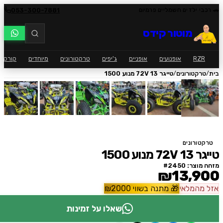
053-300-7881
י ילדים חשמליים פרמיום
מוטור קידס
RZ
אופנועים
אופניים
ג'יפים
טרקטורונים
מיוחדים
קורקינט
ק
/
רקטורונים
טייגר 13 72V מנוע 1500
ורונים
נוע 1500
וצר: #
2450
₪13,9
המלאי
🎁
מתנה בשווי
2000
₪
שאלו על זמינות