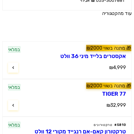
053-30078 ☎️ אביחי
הקטגוריה
ים נוספים
נה בשווי
2000
₪
במלאי
60
#
טרקטורונים
טרים בלייד מיני 36 וולט
₪4,9
נה בשווי
2000
₪
מלץ
במלאי
60
#
טרקטורונים
TIGER 
₪32,9
במלאי
58
#
טרקטורונים
קטורון קאם-אם רנגייד מקורי 12 וולט