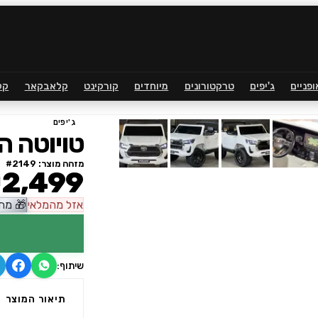
ופניים
ג'יפים
טרקטורונים
מיוחדים
קורקינט
קלאבקאר
קל
ג'יפים
טויוטה היי
מזהה מוצר: #
2149
2,499
אזל
מהמלאי
🎁
מתנ
שיתוף:
תיאור המוצר