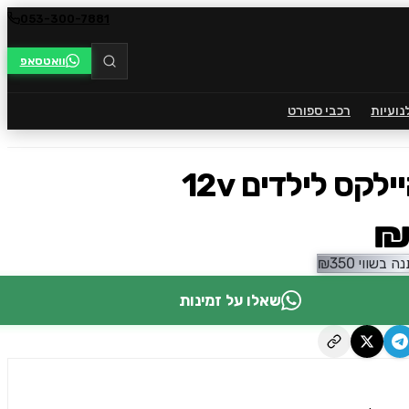
053-300-7881
וואטסאפ
נועיות
רכבי ספורט
לקס לילדים 12v
₪
ה בשווי
350
₪
שאלו על זמינות