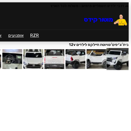
🚗 רכבי ילדים חשמליים פרמיום
· משלוח לכל הארץ
מוטור קידס
RZR
אופנועים
א
/
/
בית
ג'יפים
טויוטה היילקס לילדים 12v
1
/
10