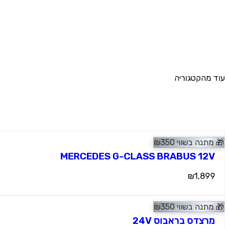
עוד מהקטגוריה
מוצרים נוספים
🎁
מתנה בשווי
350
₪
⭐ מומלץ
ג'יפים
MERCEDES G-CLASS BRABUS 12V
₪1,899
🎁
מתנה בשווי
350
₪
ג'יפים
מרצדס בראבוס 24V