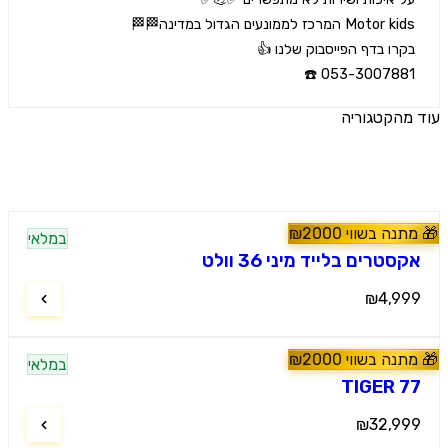
053-3007881 
הקטגוריה
ים נוספים
נה בשווי
2000
₪
במלאי
60
#
טרקטורונים
טרים בלייד מיני 36 וולט
₪4,9
נה בשווי
2000
₪
מלץ
במלאי
60
#
טרקטורונים
TIGER 
₪32,9