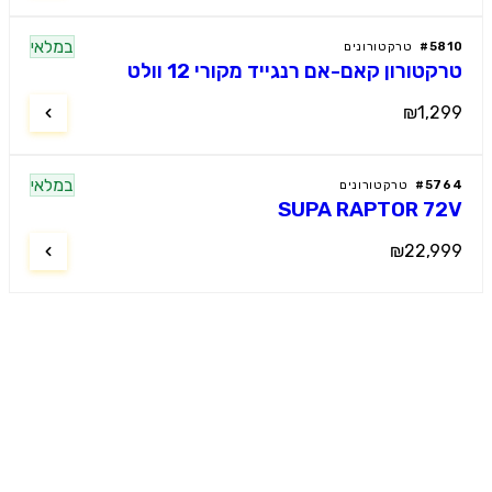
במלאי
58
#
טרקטורונים
קטורון קאם-אם רנגייד מקורי 12 וולט
₪1,2
במלאי
57
#
טרקטורונים
SUPA RAPTOR 7
₪22,9
מוטור קידס
ל רכבי הילדים החשמליים הפרמיום
. מבחר עצום, מחירים תחרותיים, שירות