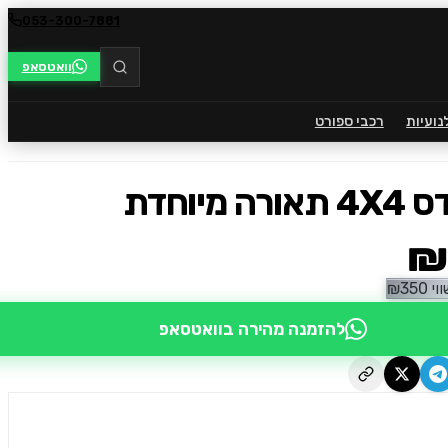
053-300-7881
וואטסאפ
נועיות
רכבי ספורט
מיוחדת
₪
וי
350
₪
להזמנה מהירה בוואטסאפ