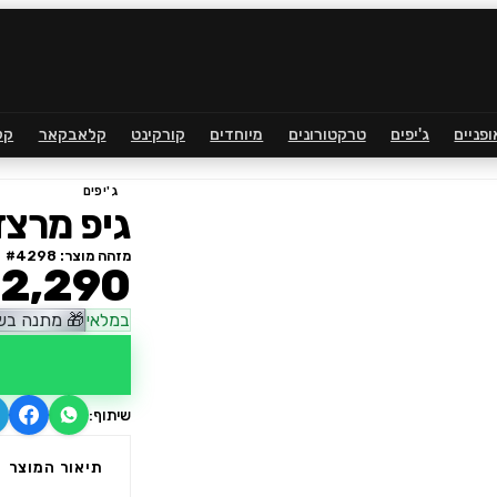
ופניים
ג'יפים
טרקטורונים
מיוחדים
קורקינט
קלאבקאר
קל
ג'יפים
גיפ מרצדס 4X4 תאורה 
מזהה מוצר: #
4298
2,290
במלאי
🎁
מתנה בשו
שיתוף:
תיאור המוצר