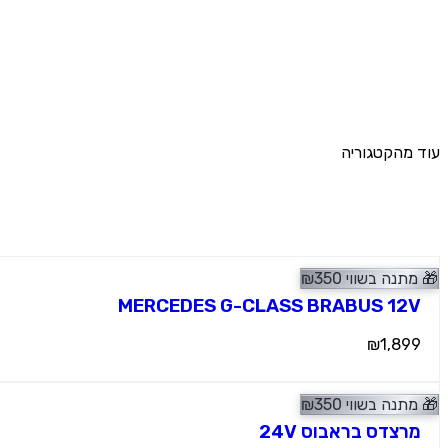
עוד מהקטגוריה
מוצרים נוספים
🎁
מתנה בשווי
350
₪
⭐ מומלץ
ג'יפים
MERCEDES G-CLASS BRABUS 12V
₪1,899
🎁
מתנה בשווי
350
₪
ג'יפים
מרצדס בראבוס 24V