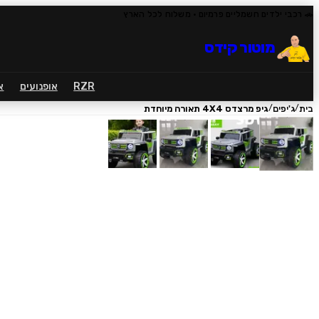
🚗 רכבי ילדים חשמליים פרמיום
· משלוח לכל הארץ
מוטור קידס
RZR
אופנועים
א
/
/
בית
ג'יפים
גיפ מרצדס 4X4 תאורה מיוחדת
1
/
4