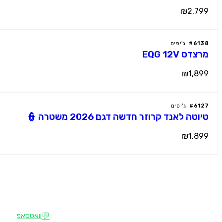
₪2,799
6138
#
ג'יפים
מרצדס EQG 12V
₪1,899
6127
#
ג'יפים
טיוטה לאנד קרוזר חדשה דגם 2026 משטרה 👮
₪1,899
צרו קשר
M
מוטור קידס
💬
וואטסאפ
הבית של רכבי הילדים החשמליים הפרמיום