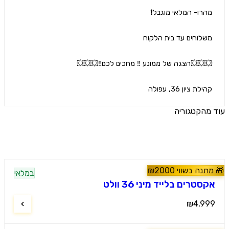
לת ציון 36, עפולה
הקטגוריה
ים נוספים
נה בשווי
2000
₪
במלאי
60
#
טרקטורונים
טרים בלייד מיני 36 וולט
₪4,9