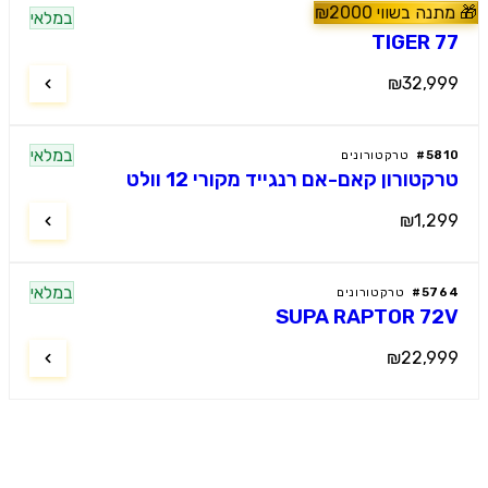
נה בשווי
2000
₪
מלץ
במלאי
60
#
טרקטורונים
TIGER 
₪32,9
במלאי
58
#
טרקטורונים
קטורון קאם-אם רנגייד מקורי 12 וולט
₪1,2
במלאי
57
#
טרקטורונים
SUPA RAPTOR 7
₪22,9