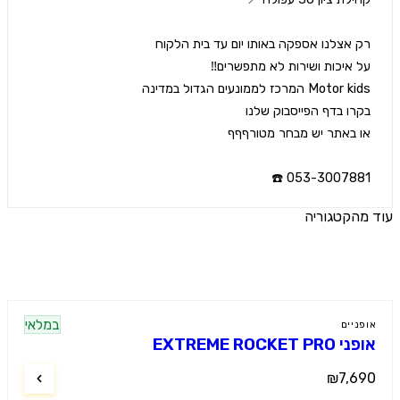
053-3007881 
הקטגוריה
ים נוספים
במלאי
ניים
EXTREME ROCKET P
₪7,6