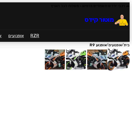
🚗 רכבי ילדים חשמליים פרמיום
· משלוח לכל הארץ
מוטור קידס
RZR
אופנועים
א
/
/
בית
אופנועים
אופנוע R9
1
/
4