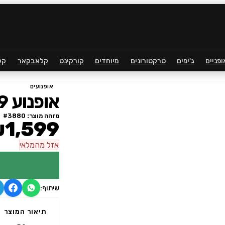
ופניים
ג'יפים
טרקטורונים
מיוחדים
קורקינט
קלאבקאר
קל
אופנועים
אופנוע R9
מזהה מוצר: #
3880
1,599
אזל
מהמלאי
שיתוף:
תיאור המוצר