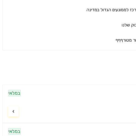
ר מטורףףף
במלאי
במלאי