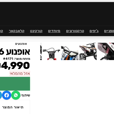
ופניים
ג'יפים
טרקטורונים
מיוחדים
קורקינט
קלאבקאר
קל
אופנועים
אופנוע 36 וולט
מזהה מוצר: #
4171
4,990
אזל
מהמלאי
שיתוף:
תיאור המוצר