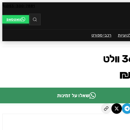
053-300-7881
וואטסאפ
נועיות
רכבי ספורט
₪
שאלו על זמינות