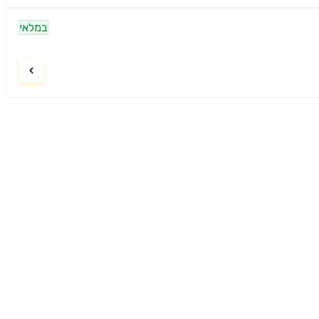
במלאי
ניווט
דף הבית
9:00–21:00
חיפוש מוצרים
9:00–15:00
אודות
סגור
צרו קשר
הצהרת נגישות
מדיניות פרטיות