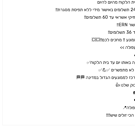
כי זולים שיש‼️‼️