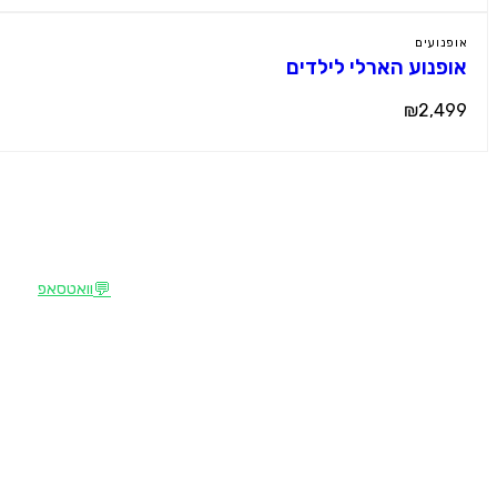
אופנועים
אופנוע הארלי לילדים
₪2,499
צרו קשר
M
מוטור קידס
💬
וואטסאפ
הבית של רכבי הילדים החשמליים הפרמיום
📍
קהילת ציון 36, עפולה
בישראל. מבחר עצום, מחירים תחרותיים, שירות
אישי.