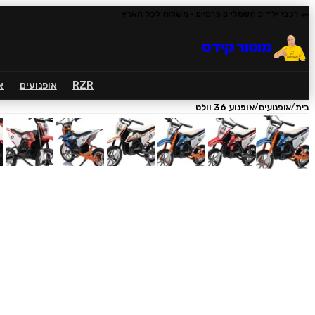
🚗 רכבי ילדים חשמליים פרמיום
· משלוח לכל הארץ
מוטור קידס
RZR
אופנועים
א
/
/
בית
אופנועים
אופנוע 36 וולט
1
/
13