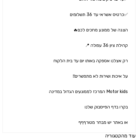
 באתר יש מבחר מטורףףף
הקטגוריה