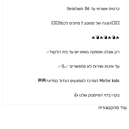
רו בדף הפייסבוק שלנו 👍
הקטגוריה
ים נוספים