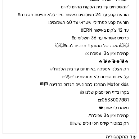
 במוטור קידס הכי זולים שיש‼️‼️
הקטגוריה