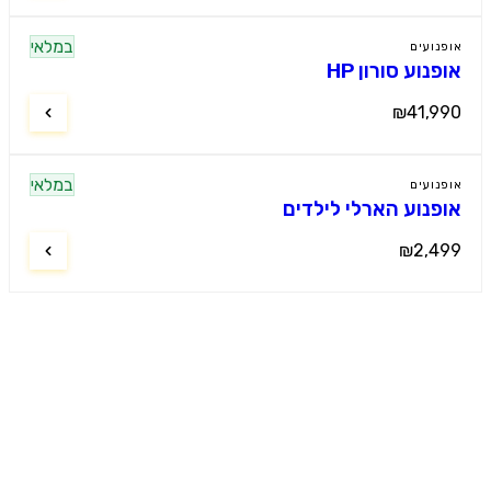
במלאי
נועים
נוע סורון HP
₪41,9
במלאי
נועים
פנוע הארלי לילדים
₪2,4
מוטור קידס
ל רכבי הילדים החשמליים הפרמיום
. מבחר עצום, מחירים תחרותיים, שירות