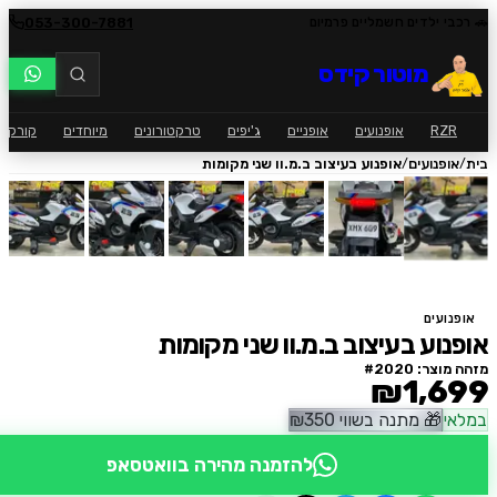
053-300-7881
י ילדים חשמליים פרמיום
מוטור קידס
RZ
אופנועים
אופניים
ג'יפים
טרקטורונים
מיוחדים
קורקינט
ק
/
פנועים
אופנוע בעיצוב ב.מ.וו שני מקומות
ועים
וע בעיצוב ב.מ.וו שני מקומות
וצר: #
2020
₪1,6
י
🎁
מתנה בשווי
350
₪
להזמנה מהירה בוואטסאפ