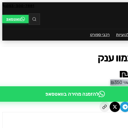
053-300-7881
וואטסאפ
נועיות
רכבי ספורט
מוו ענק
₪
וי
350
₪
להזמנה מהירה בוואטסאפ