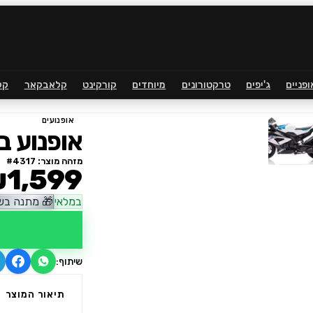
ופניים
ג'יפים
טרקטורונים
מיוחדים
קורקינט
קלאבקאר
קל
אופנועים
אופנוע ב
מזהה מוצר: #
4317
1,599
במלאי
🎁
מתנה בשו
שיתוף:
תיאור המוצר