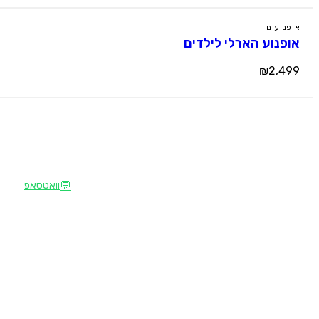
אופנועים
אופנוע הארלי לילדים
₪2,499
צרו קשר
M
מוטור קידס
💬
וואטסאפ
הבית של רכבי הילדים החשמליים הפרמיום
📍
קהילת ציון 36, עפולה
בישראל. מבחר עצום, מחירים תחרותיים, שירות
אישי.