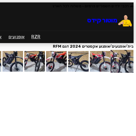
🚗 רכבי ילדים חשמליים פרמיום
· משלוח לכל הארץ
מוטור קידס
RZR
אופנועים
א
/
/
בית
אופנועים
אופנוע אקסטרים 2024 דגם RFM
1
/
16