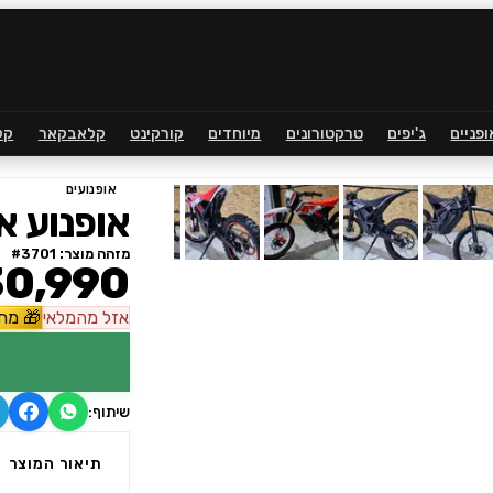
ופניים
ג'יפים
טרקטורונים
מיוחדים
קורקינט
קלאבקאר
קל
אופנועים
אופנוע אקסטרים
מזהה מוצר: #
3701
0,990
אזל
מהמלאי
🎁
מתנ
שיתוף:
תיאור המוצר