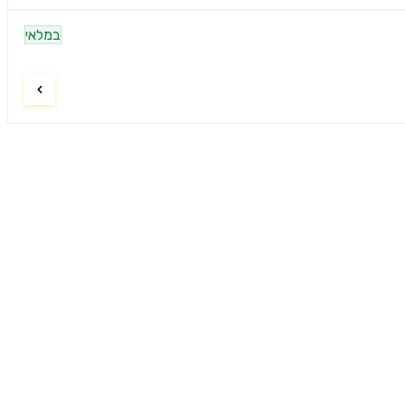
במלאי
ניווט
דף הבית
9:00–21:00
חיפוש מוצרים
9:00–15:00
אודות
סגור
צרו קשר
הצהרת נגישות
מדיניות פרטיות