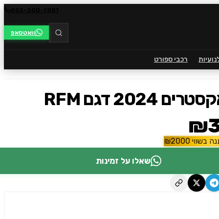
053-300-7881
וואטסאפ
נועיות
רכבי ספורט
 2024 דגם RFM
₪3
ה בשווי
2000
₪
שאלו על זמינות