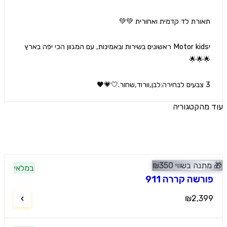
יMotor kids ראשונים בשירות ובאמינות, עם המגוון הכי יפה בארץ 
ר.🤍💗🖤
הקטגוריה
ים נוספים
נה בשווי
350
₪
מלץ
במלאי
י ספורט
רשה קררה 911
₪2,3