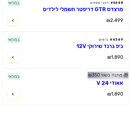
במלאי
56
#
רכבי ספורט
GT דריפטר חשמלי לילדים
₪2,4
במלאי
43
#
ג'יפים
 גרנד שירוקי 12V
₪1,8
נה בשווי
350
₪
במלאי
39
#
רכבי ספורט
די 24 V
₪1,8
מוטור קידס