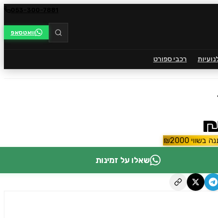
053-300-7881
וואטסאפ
נועיות
רכבי ספורט
₪
ה בשווי
2000
₪
שאלו על זמינות