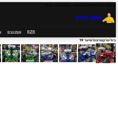
🚗 רכבי ילדים חשמליים פרמיום
· משלוח לכל הארץ
מוטור קידס
RZR
אופנועים
א
/
/
בית
טרקטורונים
טייגר 19
1
/
12