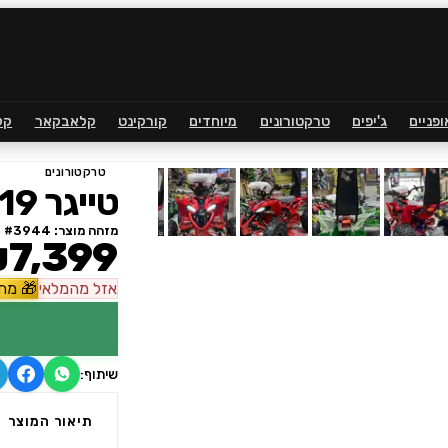
ופניים
ג'יפים
טרקטורונים
מיוחדים
קורקינט
קלאבקאר
קל
טרקטורונים
טייגר 19
מזהה מוצר: #
3944
7,399
אזל
מהמלאי
🎁
מתנ
שיתוף:
תיאור המוצר