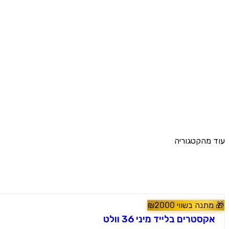
עוד מהקטגוריה
מוצרים נוספים
🎁
מתנה בשווי
2000
₪
6093
#
טרקטורונים
אקסטרים בלייד מיני 36 וולט